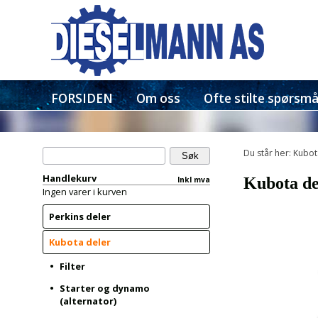
FORSIDEN
Om oss
Ofte stilte spørsmå
Du står her: Kubot
Handlekurv
Kubota del
Inkl mva
Ingen varer i kurven
Perkins deler
Kubota deler
Filter
Starter og dynamo
(alternator)