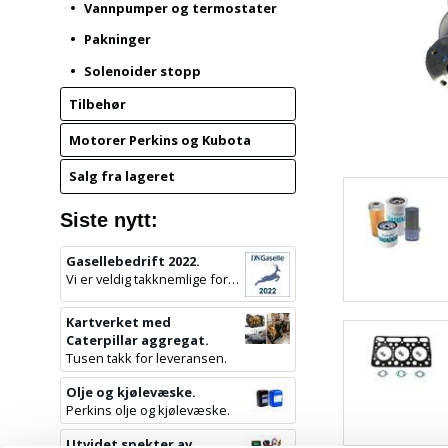
Vannpumper og termostater
Pakninger
Solenoider stopp
Tilbehør
Motorer Perkins og Kubota
Salg fra lageret
Siste nytt:
Gasellebedrift 2022.
Vi er veldig takknemlige for denne utmerkelsen.
Kartverket med
Caterpillar aggregat.
Tusen takk for leveransen.
Olje og kjølevæske.
Perkins olje og kjølevæske.
Utvidet spekter av