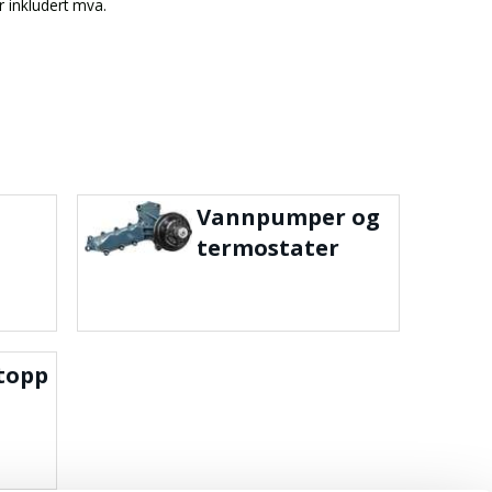
er inkludert mva.
Vannpumper og
termostater
topp