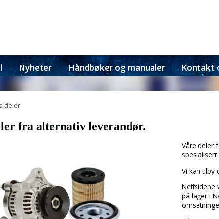
l
Nyheter
Håndbøker og manualer
Kontakt 
a deler
er fra alternativ leverandør.
Våre deler 
spesialisert
Vi kan tilby
Nettsidene 
på lager i 
omsetningen