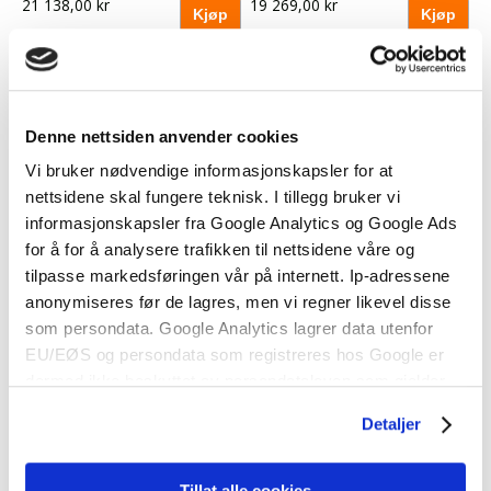
21 138,00 kr
19 269,00 kr
Denne nettsiden anvender cookies
Vi bruker nødvendige informasjonskapsler for at
nettsidene skal fungere teknisk. I tillegg bruker vi
informasjonskapsler fra Google Analytics og Google Ads
Alternator 12V 90A 2-
for å for å analysere trafikken til nettsidene våre og
Starter 24V 2-polet
polet
tilpasse markedsføringen vår på internett. Ip-adressene
Perkins 44GM og .....
4.108, 4.236 og .....
anonymiseres før de lagres, men vi regner likevel disse
som persondata. Google Analytics lagrer data utenfor
EU/EØS og persondata som registreres hos Google er
11 603,75 kr
6 513,75 kr
dermed ikke beskyttet av persondataloven som gjelder
for EU/EØS. Alle trafikkdata slettes fra Google Analytics
Detaljer
etter 14 måneder. Vi bruker informasjonskapsler for å gi
innhold og annonser et personlig preg, for å levere
sosiale mediefunksjoner og for å analysere trafikken vår.
Tillat alle cookies