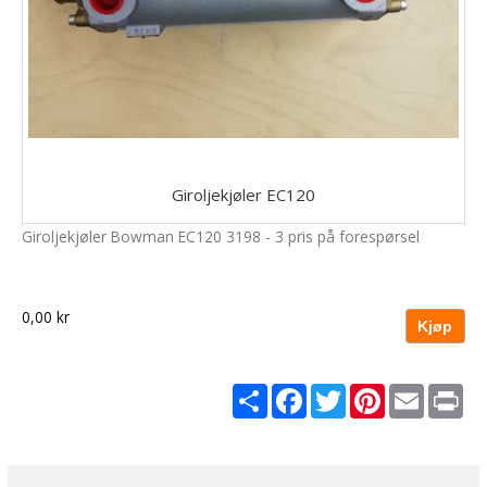
Giroljekjøler EC120
Giroljekjøler Bowman EC120 3198 - 3 pris på forespørsel
0,00 kr
Share
Facebook
Twitter
Pinterest
Email
Pri