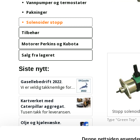
Vannpumper og termostater
Pakninger
Solenoider stopp
Tilbehør
Motorer Perkins og Kubota
Salg fra lageret
Siste nytt:
Gasellebedrift 2022.
Vi er veldig takknemlige for denne utmerkelsen.
Kartverket med
Caterpillar aggregat.
Stopp solenoid
Tusen takk for leveransen.
Type "Green Top".
Olje og kjølevæske.
Perkins olje og kjølevæske.
2 789,00 kr
Utvidet spekter av
Denne nettsiden anvende