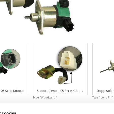
 05 Serie Kubota
Stopp solenoid 05 Serie Kubota
Stopp solen
Type "Woodward".
Type "Long Pin"
2 531,00 kr
2 577,50 kr
r cookies