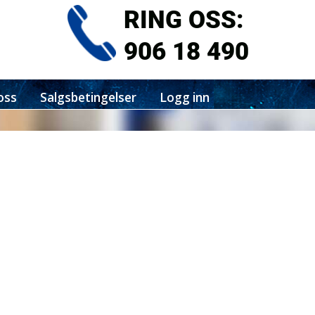
RING OSS:
906 18 490
oss
Salgsbetingelser
Logg inn