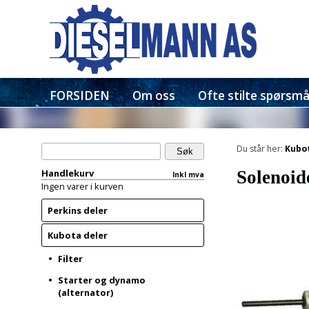
FORSIDEN
Om oss
Ofte stilte spørsmå
Du står her:
Kubot
Handlekurv
Solenoid
Inkl mva
Ingen varer i kurven
Perkins deler
Kubota deler
Filter
Starter og dynamo
(alternator)