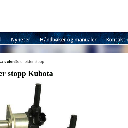
l
Nyheter
Håndbøker og manualer
Kontakt 
a deler
/Solenoider stopp
er stopp Kubota