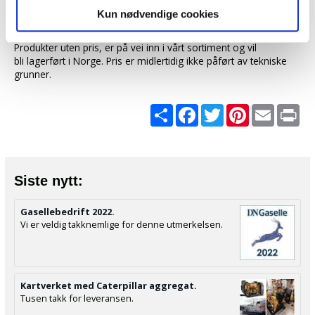
eller som de har samlet inn gjennom din bruk av
Kun nødvendige cookies
Alle priser er inkl. mva.
tjenestene deres.
Produkter uten pris, er på vei inn i vårt sortiment og vil
bli lagerført i Norge. Pris er midlertidig ikke påført av tekniske
grunner.
Share
Facebook
Twitter
Pinterest
Email
Pri
Siste nytt:
Gasellebedrift 2022.
Vi er veldig takknemlige for denne utmerkelsen.
Kartverket med Caterpillar aggregat.
Tusen takk for leveransen.