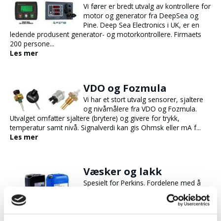
Vi fører er bredt utvalg av kontrollere for
motor og generator fra DeepSea og
Pine. Deep Sea Electronics i UK, er en
ledende produsent generator- og motorkontrollere. Firmaets
200 persone...
Les mer
VDO og Fozmula
Vi har et stort utvalg sensorer, sjaltere
og nivåmålere fra VDO og Fozmula.
Utvalget omfatter sjaltere (brytere) og givere for trykk,
temperatur samt nivå. Signalverdi kan gis Ohmsk eller mA f...
Les mer
Væsker og lakk
Spesielt for Perkins. Fordelene med å
velge disse produktene, er at brukeren
kan være sikker på at produsenten har
tatt hensyn til bruksområdene og de
krav som settes. I tillegg til p...