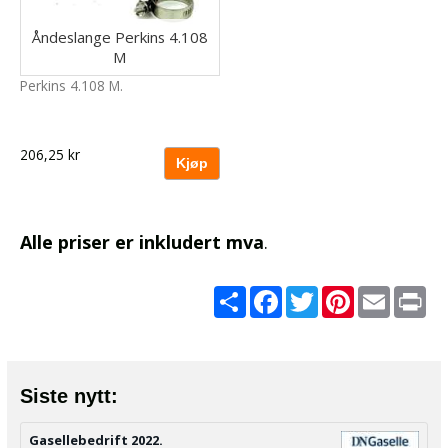
Åndeslange Perkins 4.108
M
Perkins 4.108 M.
206,25 kr
Alle priser er inkludert mva
.
Share
Facebook
Twitter
Pinterest
Email
Pri
Siste nytt:
Gasellebedrift 2022.