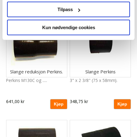
735,00 kr
235,00 kr
nettstedet vårt, med partnerne våre innen sosiale medier,
Tilpass
annonsering og analysearbeid, som kan kombinere den
med annen informasjon du har gjort tilgjengelig for dem,
eller som de har samlet inn gjennom din bruk av
Kun nødvendige cookies
tjenestene deres.
Slange reduksjon Perkins.
Slange Perkins
Perkins M130C og .....
3" x 2 3/8" (75 x 58mm).
641,00 kr
348,75 kr