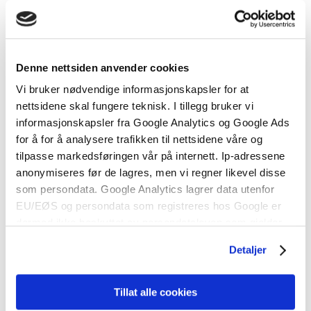
Sil sjøvannspumpe Perkins
Slange Perkins
Perkins M130C og .....
Perkins M185C og M215C.
Denne nettsiden anvender cookies
56,25 kr
258,75 kr
Vi bruker nødvendige informasjonskapsler for at
nettsidene skal fungere teknisk. I tillegg bruker vi
informasjonskapsler fra Google Analytics og Google Ads
for å for å analysere trafikken til nettsidene våre og
tilpasse markedsføringen vår på internett. Ip-adressene
anonymiseres før de lagres, men vi regner likevel disse
som persondata. Google Analytics lagrer data utenfor
EU/EØS og persondata som registreres hos Google er
dermed ikke beskyttet av persondataloven som gjelder
for EU/EØS. Alle trafikkdata slettes fra Google Analytics
Slange reduksjon Perkins.
Slange reduksjon Perkins
Detaljer
etter 14 måneder. Vi bruker informasjonskapsler for å gi
Perkins M130C og .....
Perkins M130C og .....
innhold og annonser et personlig preg, for å levere
sosiale mediefunksjoner og for å analysere trafikken vår.
Tillat alle cookies
Vi deler dessuten informasjon om hvordan du bruker