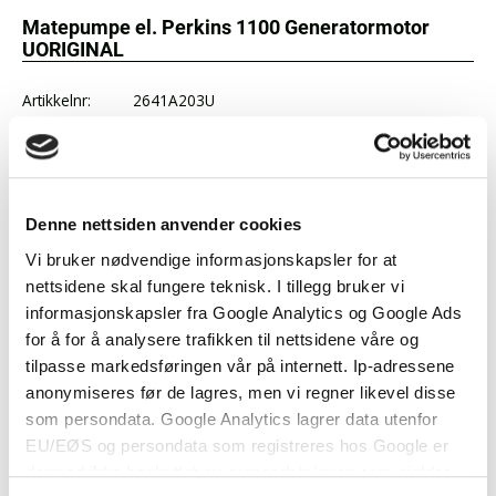
Matepumpe el. Perkins 1100 Generatormotor
UORIGINAL
Artikkelnr:
2641A203U
Pris:
2 343,75 kr
Antall:
Ønskeliste
Denne nettsiden anvender cookies
Logg inn
eller
registrer deg
for å benytte ønskelister.
Vi bruker nødvendige informasjonskapsler for at
nettsidene skal fungere teknisk. I tillegg bruker vi
Produktbeskrivelse
informasjonskapsler fra Google Analytics og Google Ads
Perkins 1103A-33, 1103A-33T, 1103B-33, 1103B-
for å for å analysere trafikken til nettsidene våre og
33T, 1103C-33, 1103C-33T, 1103D-33, 1104A-44,
tilpasse markedsføringen vår på internett. Ip-adressene
1104A-44T, 1104C-44, 1104C-44T, 1104C-44TA,
anonymiseres før de lagres, men vi regner likevel disse
1104D-44 og 1104D-44T.
som persondata. Google Analytics lagrer data utenfor
EU/EØS og persondata som registreres hos Google er
dermed ikke beskyttet av persondataloven som gjelder