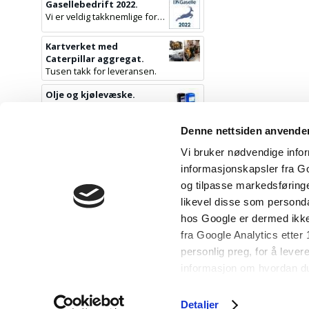
Gasellebedrift 2022.
Vi er veldig takknemlige for denne utmerkelsen.
Kartverket med
Caterpillar aggregat.
Tusen takk for leveransen.
Olje og kjølevæske.
Perkins olje og kjølevæske.
Utvidet spekter av
Denne nettsiden anvende
tilbehør.
Vi bruker nødvendige inform
Nå har vi et utvidet spekter av komponenter til hele installasjonen.
informasjonskapsler fra Go
Nå er vi tre ansatte.
og tilpasse markedsføringe
Fra 1.10.2021 er vi fler.
likevel disse som persond
hos Google er dermed ikke
fra Google Analytics etter
personlig preg, for å lever
informasjon om hvordan du
og analysearbeid, som kan 
som de har samlet inn gje
Detaljer