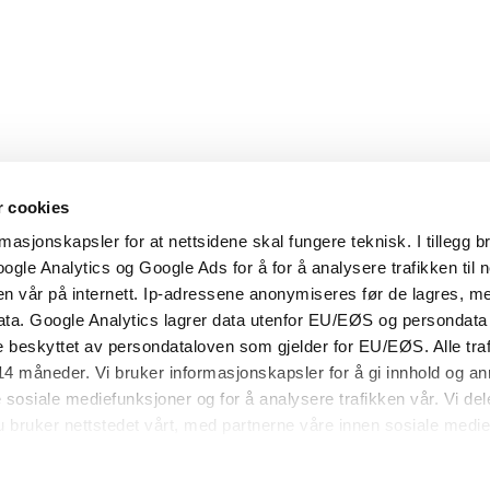
r cookies
asjonskapsler for at nettsidene skal fungere teknisk. I tillegg b
ogle Analytics og Google Ads for å for å analysere trafikken til 
n vår på internett. Ip-adressene anonymiseres før de lagres, me
ata. Google Analytics lagrer data utenfor EU/EØS og persondata
 beskyttet av persondataloven som gjelder for EU/EØS. Alle traf
 14 måneder. Vi bruker informasjonskapsler for å gi innhold og a
Dieselmann AS
e sosiale mediefunksjoner og for å analysere trafikken vår. Vi de
Industrivegen 34B, 2072 Dal.
 bruker nettstedet vårt, med partnerne våre innen sosiale medie
kombinere den med annen informasjon du har gjort tilgjengelig f
nnom din bruk av tjenestene deres.