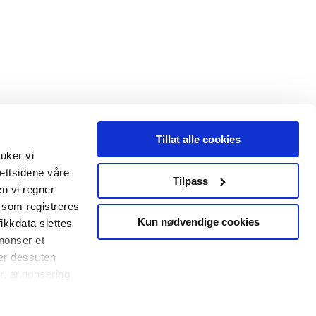
Tillat alle cookies
ruker vi
nettsidene våre
Tilpass
n vi regner
 som registreres
Kun nødvendige cookies
ikkdata slettes
nnonser et
ler dessuten
r, annonsering
or dem, eller