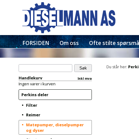
FORSIDEN
Om oss
Ofte stilte spørsmå
Du står her:
Perki
Handlekurv
Inkl mva
Ingen varer i kurven
Perkins deler
Filter
Reimer
Matepumper, dieselpumper
og dyser