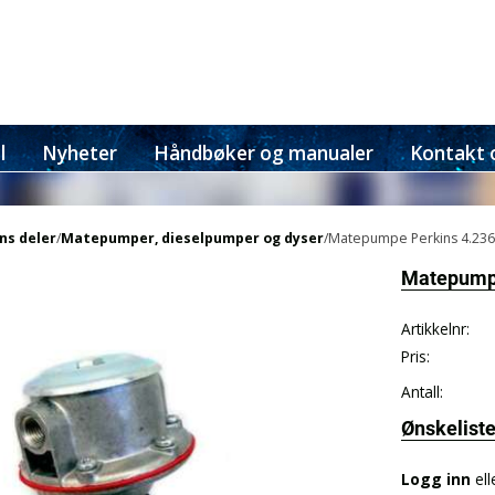
l
Nyheter
Håndbøker og manualer
Kontakt 
ns deler
/
Matepumper, dieselpumper og dyser
/Matepumpe Perkins 4.236
Matepumpe
Artikkelnr:
Pris:
Antall:
Ønskelist
Logg inn
ell