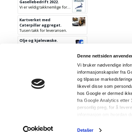
Gasellebedrift 2022.
Vi er veldig takknemlige for denne utmerkelsen.
Kartverket med
Caterpillar aggregat.
Tusen takk for leveransen.
Olje og kjølevæske.
Perkins olje og kjølevæske.
Utvidet spekter av
Denne nettsiden anvende
tilbehør.
Vi bruker nødvendige inform
Nå har vi et utvidet spekter av komponenter til hele installasjonen.
informasjonskapsler fra Go
Nå er vi tre ansatte.
og tilpasse markedsføringe
Fra 1.10.2021 er vi fler.
likevel disse som persond
hos Google er dermed ikke
fra Google Analytics etter
personlig preg, for å lever
informasjon om hvordan du
og analysearbeid, som kan 
som de har samlet inn gje
Detaljer