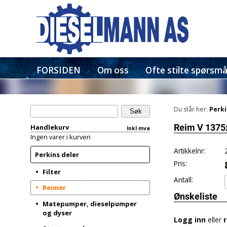
FORSIDEN
Om oss
Ofte stilte spørsmå
Du står her:
Perki
Handlekurv
Reim V 1375
Inkl mva
Ingen varer i kurven
Artikkelnr:
Perkins deler
Pris:
Filter
Antall:
Reimer
Ønskeliste
Matepumper, dieselpumper
og dyser
Logg inn
eller