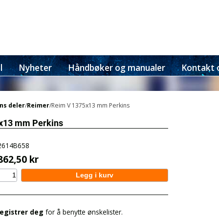
l
Nyheter
Håndbøker og manualer
Kontakt 
ns deler
/
Reimer
/Reim V 1375x13 mm Perkins
x13 mm Perkins
2614B658
862,50 kr
registrer deg
for å benytte ønskelister.