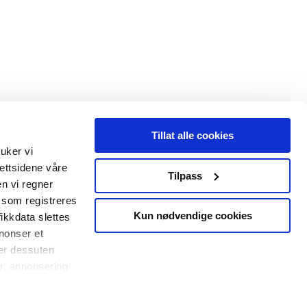
Tillat alle cookies
ruker vi
nettsidene våre
Tilpass
n vi regner
 som registreres
Kun nødvendige cookies
ikkdata slettes
nnonser et
ler dessuten
r, annonsering
or dem, eller