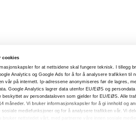
r cookies
asjonskapsler for at nettsidene skal fungere teknisk. I tillegg b
ogle Analytics og Google Ads for å for å analysere trafikken til 
n vår på internett. Ip-adressene anonymiseres før de lagres, me
ata. Google Analytics lagrer data utenfor EU/EØS og persondata
 beskyttet av persondataloven som gjelder for EU/EØS. Alle traf
 14 måneder. Vi bruker informasjonskapsler for å gi innhold og a
Dieselmann AS
e sosiale mediefunksjoner og for å analysere trafikken vår. Vi de
Industrivegen 34B, 2072 Dal.
 bruker nettstedet vårt, med partnerne våre innen sosiale medie
kombinere den med annen informasjon du har gjort tilgjengelig f
nnom din bruk av tjenestene deres.