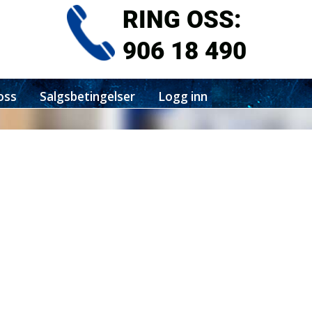
RING OSS:
906 18 490
oss
Salgsbetingelser
Logg inn