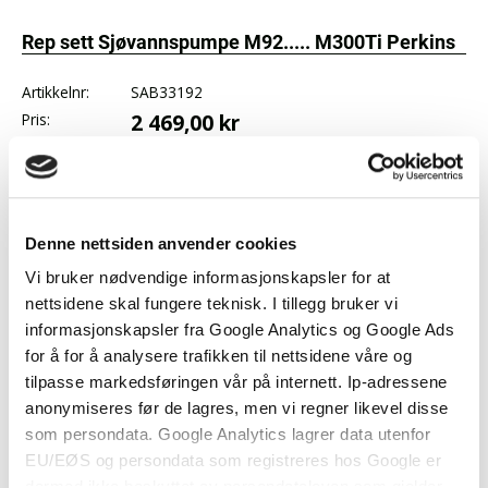
Rep sett Sjøvannspumpe M92..... M300Ti Perkins
Artikkelnr:
SAB33192
Pris:
2 469,00 kr
Antall:
Ønskeliste
Logg inn
eller
registrer deg
for å benytte ønskelister.
Denne nettsiden anvender cookies
Vi bruker nødvendige informasjonskapsler for at
Produktbeskrivelse
nettsidene skal fungere teknisk. I tillegg bruker vi
Rep sett sjøvannspumpe for M92 - M115T - M130C -
informasjonskapsler fra Google Analytics og Google Ads
M185C - M215C - M265Ti - M300Ti Perkins
for å for å analysere trafikken til nettsidene våre og
tilpasse markedsføringen vår på internett. Ip-adressene
Settet inneholder: Akseltetning, impeller, pakning og
anonymiseres før de lagres, men vi regner likevel disse
skruer for 4GM -4TGM-6TG2AM- 6TWGM - M92 -
som persondata. Google Analytics lagrer data utenfor
M130C - M185C - M215C- M265Ti - M300Ti.
EU/EØS og persondata som registreres hos Google er
Sjøvannspumpene SAB33004 - SAB34449 - SAB34658
dermed ikke beskyttet av persondataloven som gjelder