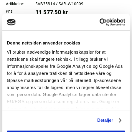
Artikkelnr:
SAB35814 / SAB-W10009
Pris:
11 577,50 kr
Antall:
Ønskeliste
Denne nettsiden anvender cookies
Logg inn
eller
registrer deg
for å benytte ønskelister.
Vi bruker nødvendige informasjonskapsler for at
Produktbeskrivelse
nettsidene skal fungere teknisk. I tillegg bruker vi
informasjonskapsler fra Google Analytics og Google Ads
Original sjøvannspumpe.
for å for å analysere trafikken til nettsidene våre og
Eldre modell med 4 festebolter og 3/4" impeller.
tilpasse markedsføringen vår på internett. Ip-adressene
anonymiseres før de lagres, men vi regner likevel disse
som persondata. Google Analytics lagrer data utenfor
Share
Facebook
Twitter
Pinterest
Email
Pri
EU/EØS og persondata som registreres hos Google er
dermed ikke beskyttet av persondataloven som gjelder
for EU/EØS. Alle trafikkdata slettes fra Google Analytics
Detaljer
etter 14 måneder. Vi bruker informasjonskapsler for å gi
innhold og annonser et personlig preg, for å levere