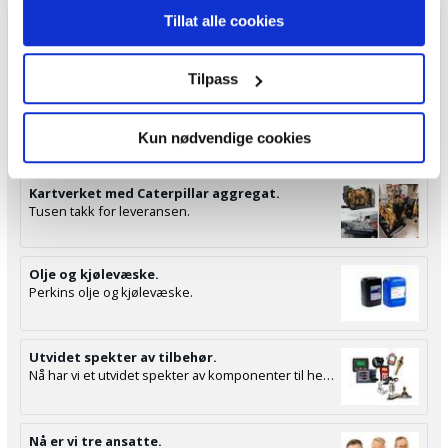
sosiale mediefunksjoner og for å analysere trafikken vår.
Tillat alle cookies
Vi deler dessuten informasjon om hvordan du bruker
Siste nytt:
nettstedet vårt, med partnerne våre innen sosiale medier,
Tilpass
Gasellebedrift 2022.
annonsering og analysearbeid, som kan kombinere den
Vi er veldig takknemlige for denne utmerkelsen.
med annen informasjon du har gjort tilgjengelig for dem,
eller som de har samlet inn gjennom din bruk av
Kun nødvendige cookies
tjenestene deres.
Kartverket med Caterpillar aggregat.
Tusen takk for leveransen.
Olje og kjølevæske.
Perkins olje og kjølevæske.
Utvidet spekter av tilbehør.
Nå har vi et utvidet spekter av komponenter til hele installasjonen.
Nå er vi tre ansatte.